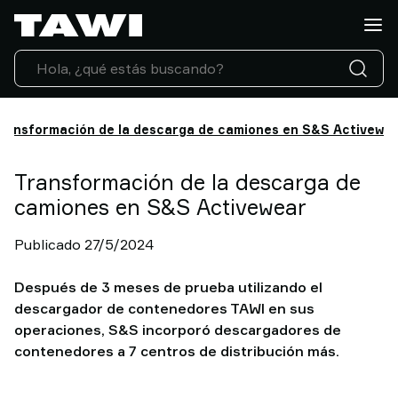
¿Qué
tipo
de
carga
necesita
manipular?
ransformación de la descarga de camiones en S&S Activewe
Soluciones
Sectores
Transformación de la descarga de
Servicio
camiones en S&S Activewear
Técnico
Casos
Publicado 27/5/2024
de
éxito
Después de 3 meses de prueba utilizando el
Actualidad
descargador de contenedores TAWI en sus
Contacto
operaciones, S&S incorporó descargadores de
Por
contenedores a 7 centros de distribución más.
que
elegir