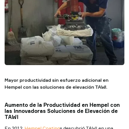
TAWI
Mayor productividad sin esfuerzo adicional en
Hempel con las soluciones de elevación TAWI.
Aumento de la Productividad en Hempel con
las Innovadoras Soluciones de Elevación de
TAWI
En 2012,
Hempel Coating
s descubrió TAWI en una