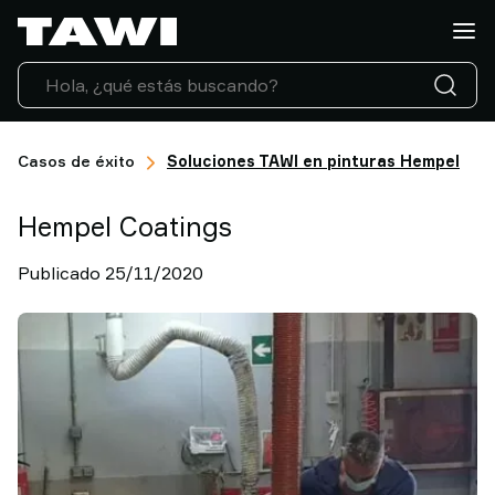
¿Qué
tipo
de
carga
necesita
manipular?
Casos de éxito
Soluciones TAWI en pinturas Hempel
Soluciones
Sectores
Hempel Coatings
Servicio
Técnico
Publicado 25/11/2020
Casos
de
éxito
Actualidad
Contacto
Por
que
elegir