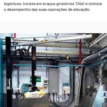
em
logísticos. Invista em braços giratórios TAWI e otimize
contato
o desempenho das suas operações de elevação.
conosco
Por
que
a
TAWI