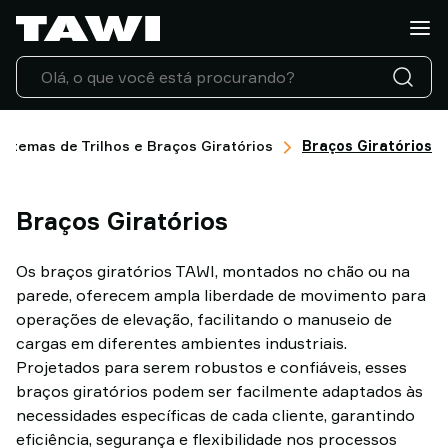
O
que
você
quer
manusear?
Produtos
istemas de Trilhos e Braços Giratórios
Braços Giratórios
TAWI
Indústrias
Braços Giratórios
Serviço
e
suporte
Os braços giratórios TAWI, montados no chão ou na
Casos
parede, oferecem ampla liberdade de movimento para
de
operações de elevação, facilitando o manuseio de
sucesso
cargas em diferentes ambientes industriais.
Blog
Projetados para serem robustos e confiáveis, esses
da
braços giratórios podem ser facilmente adaptados às
TAWI
necessidades específicas de cada cliente, garantindo
Entre
eficiência, segurança e flexibilidade nos processos