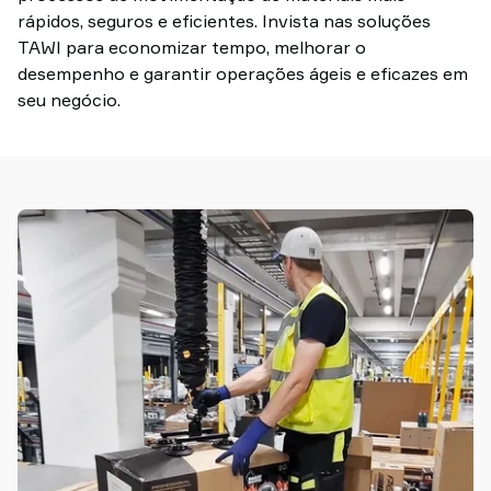
em
rápidos, seguros e eficientes. Invista nas soluções
contato
TAWI para economizar tempo, melhorar o
conosco
desempenho e garantir operações ágeis e eficazes em
Por
seu negócio.
que
a
TAWI