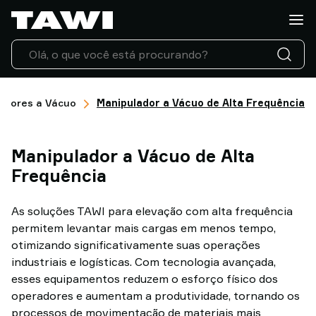
O
que
você
quer
manusear?
Produtos
adores a Vácuo
Manipulador a Vácuo de Alta Frequência
TAWI
Indústrias
Manipulador a Vácuo de Alta
Serviço
e
Frequência
suporte
Casos
As soluções TAWI para elevação com alta frequência
de
permitem levantar mais cargas em menos tempo,
sucesso
otimizando significativamente suas operações
Blog
industriais e logísticas. Com tecnologia avançada,
da
esses equipamentos reduzem o esforço físico dos
TAWI
operadores e aumentam a produtividade, tornando os
Entre
processos de movimentação de materiais mais