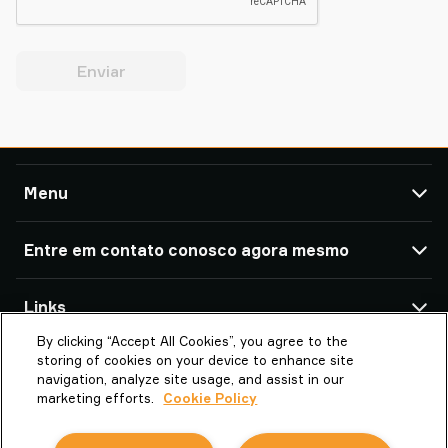
Enviar
Menu
TAWI
Entre em contato conosco agora mesmo
Produtos
Serviço e suporte
Escritórios e parceiros da TAWI ao redor do mundo
Links
Casos de sucesso
By clicking “Accept All Cookies”, you agree to the
Sobre a Piab Group
Sobre a TAWI
TAWI | Parte do Grupo Piab
storing of cookies on your device to enhance site
Brasil
TAWI – Part of Piab Group
Vaculex é TAWI
navigation, analyze site usage, and assist in our
marketing efforts.
Cookie Policy
Trabalhe Conosco
Sustentabilidade na TAWI
la.br.info@piab.com
Terms and Conditions
Glossário de Elevação a Vácuo
+55 (11) 4492-9050