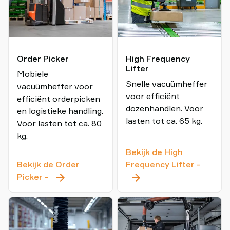
Order Picker
High Frequency
Lifter
Mobiele
Snelle vacuümheffer
vacuümheffer voor
voor efficiënt
efficiënt orderpicken
dozenhandlen. Voor
en logistieke handling.
lasten tot ca. 65 kg.
Voor lasten tot ca. 80
kg.
Bekijk de High
High
Bekijk de Order
Frequency Lifter
-
Order
Freque
Picker
-
Picker
Lifter