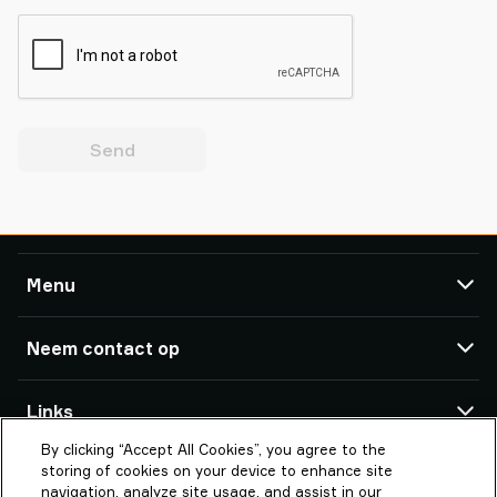
Send
Menu
TAWI
Neem contact op
Producten
Service ondersteuning
TAWI-kantoren en partners
Links
Referenties
By clicking “Accept All Cookies”, you agree to the
Over Piab Group
Over TAWI
TAWI BV
storing of cookies on your device to enhance site
Panovenweg 1
TAWI – Part of Piab Group
Vaculex en TAWI
navigation, analyze site usage, and assist in our