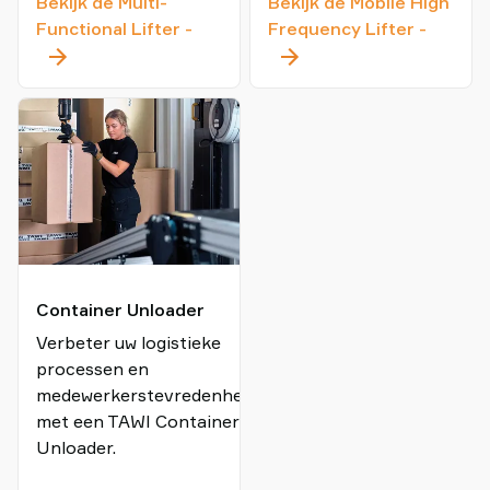
Bekijk de Multi-
Bekijk de Mobile High
Multi-
Mobile
Functional Lifter
-
Frequency Lifter
-
Functional
High
Lifter
Freque
Lifter
Container Unloader
Verbeter uw logistieke
processen en
medewerkerstevredenheid
met een TAWI Container
Unloader.