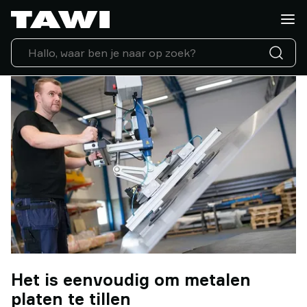
Wat
wilt
u
tillen?
Tilhulpen
Industrieën
Service
ondersteuning
Referenties
Lifting
Insights
Neem
contact
op
Waarom
TAWI
Het is eenvoudig om metalen
platen te tillen