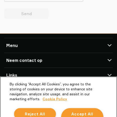
Send
Menu
TAWI
Neem contact op
Producten
Service ondersteuning
TAWI-kantoren en partners
Links
Referenties
By clicking “Accept All Cookies”, you agree to the
Over Piab Group
Over TAWI
TAWI BV
storing of cookies on your device to enhance site
Panovenweg 1
TAWI – Part of Piab Group
Vaculex en TAWI
navigation, analyze site usage, and assist in our
5708HR HELMOND
marketing efforts.
Cookie Policy
Carriere
Sustainability at TAWI
Netherlands
Algemene voorwaarden
Vacuumheftechniek woordenlijst
Reject All
Accept All
la.nl.info@piab.com
Cookie Policy