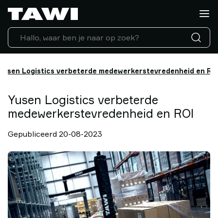
Wat
wilt
u
tillen?
Tilhulpen
Industrieën
Yusen Logistics verbeterde medewerkerstevredenheid en RO
Service
ondersteuning
Yusen Logistics verbeterde
Referenties
medewerkerstevredenheid en ROI
Lifting
Insights
Gepubliceerd 20-08-2023
Neem
contact
op
Waarom
TAWI