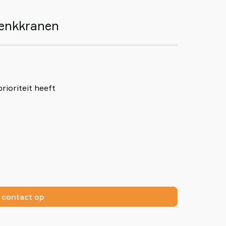
wenkkranen
rioriteit heeft
contact op