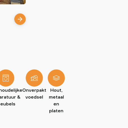
houdelijke
Onverpakt
Hout,
aratuur &
voedsel
metaal
eubels
en
platen