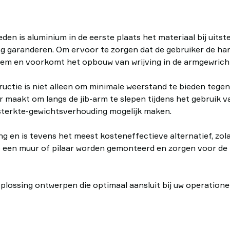
n is aluminium in de eerste plaats het materiaal bij uitste
g garanderen. Om ervoor te zorgen dat de gebruiker de han
eem en voorkomt het opbouw van wrijving in de armgewrich
uctie is niet alleen om minimale weerstand te bieden tege
er maakt om langs de jib-arm te slepen tijdens het gebruik 
 sterkte-gewichtsverhouding mogelijk maken.
ing en is tevens het meest kosteneffectieve alternatief, z
 een muur of pilaar worden gemonteerd en zorgen voor de 
ossing ontwerpen die optimaal aansluit bij uw operationel