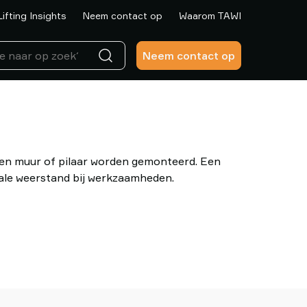
Lifting Insights
Neem contact op
Waarom TAWI
Neem contact op
en muur of pilaar worden gemonteerd. Een
ale weerstand bij werkzaamheden.