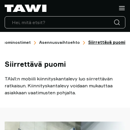
Mitä
haluatte
nostaa?
Nostolaitteet
Toimialat
Puominostimet
Huolto
Asennusvaihtoehto
Siirrettävä puomi
ja
tuki
Siirrettävä puomi
Suositukset
Näkemyksiä
nostamisesta
TAWI:n mobiili kiinnityskantalevy luo siirrettävän
Ota
ratkaisun. Kiinnityskantalevy voidaan mukauttaa
yhteyttä
asiakkaan vaatimusten pohjalta.
Miksi
TAWI