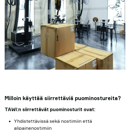
Milloin käyttää siirrettäviä puominostureita?
TAWI:n siirrettävät puominosturit ovat:
Yhdistettävissä sekä nostimiin että
alipainenostimiin