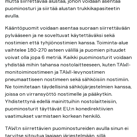
mutta siirrettävää alustaa, johon voidaan asentaa
puominosturi ja siirtää alustan trukkikapasiteetin
avulla.
Kääntöpuomit voidaan asentaa suoraan siirrettävään
pylvääseen ja ne soveltuvat käytettäväksi sekä
nostimien että tyhjiönostimien kanssa. Toiminta-alue
vaihtelee 180-270 asteen välillä ja puomien pituudet
voivat olla jopa 6 metriä. Kaikki puominosturit voidaan
yhdistää mihin tahansa nostolaitteeseen, kuten TAWI-
monitoiminostimeen ja TAWI-levynostimen
pneumaattiseen nostimeen sekä sähköisiin nostimiin.
Ne toimitetaan täydellisinä sähköjärjestelmien kanssa,
joissa on virransyöttö nostimelle ja pääkytkin.
Yhdistettynä edellä mainittuihin nostolaitteisiin,
puominosturit täyttävät EU:n konedirektiivien
vaatimukset varmistaen korkean henkilö.
TAWI:n siirrettävien puominostureiden avulla sinun ei
tarvitse sitoutua laajaan järjestelmään, sillä