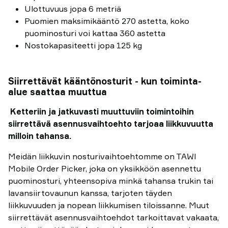
Ulottuvuus jopa 6 metriä
Puomien maksimikääntö 270 astetta, koko
puominosturi voi kattaa 360 astetta
Nostokapasiteetti jopa 125 kg
Siirrettävät kääntönosturit - kun toiminta-
alue saattaa muuttua
Ketteriin ja jatkuvasti muuttuviin toimintoihin
siirrettävä asennusvaihtoehto tarjoaa liikkuvuutta
milloin tahansa.
Meidän liikkuvin nosturivaihtoehtomme on TAWI
Mobile Order Picker, joka on yksikköön asennettu
puominosturi, yhteensopiva minkä tahansa trukin tai
lavansiirtovaunun kanssa, tarjoten täyden
liikkuvuuden ja nopean liikkumisen tiloissanne. Muut
siirrettävät asennusvaihtoehdot tarkoittavat vakaata,