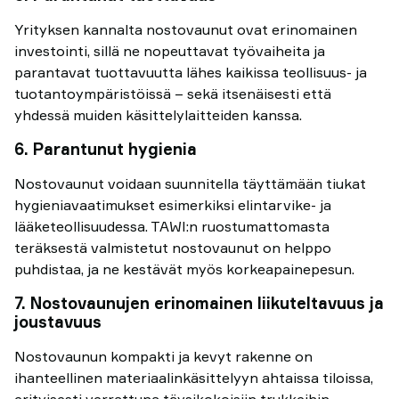
Yrityksen kannalta nostovaunut ovat erinomainen
investointi, sillä ne nopeuttavat työvaiheita ja
parantavat tuottavuutta lähes kaikissa teollisuus- ja
tuotantoympäristöissä – sekä itsenäisesti että
yhdessä muiden käsittelylaitteiden kanssa.
6. Parantunut hygienia
Nostovaunut voidaan suunnitella täyttämään tiukat
hygieniavaatimukset esimerkiksi elintarvike- ja
lääketeollisuudessa. TAWI:n ruostumattomasta
teräksestä valmistetut nostovaunut on helppo
puhdistaa, ja ne kestävät myös korkeapainepesun.
7. Nostovaunujen erinomainen liikuteltavuus ja
joustavuus
Nostovaunun kompakti ja kevyt rakenne on
ihanteellinen materiaalinkäsittelyyn ahtaissa tiloissa,