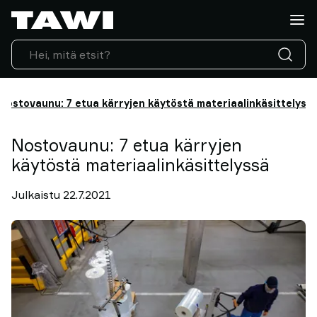
Mitä
haluatte
nostaa?
Nostolaitteet
Toimialat
Nostovaunu: 7 etua kärryjen käytöstä materiaalinkäsittelyss
Huolto
ja
tuki
Nostovaunu: 7 etua kärryjen
Suositukset
käytöstä materiaalinkäsittelyssä
Näkemyksiä
nostamisesta
Julkaistu 22.7.2021
Ota
yhteyttä
Miksi
TAWI