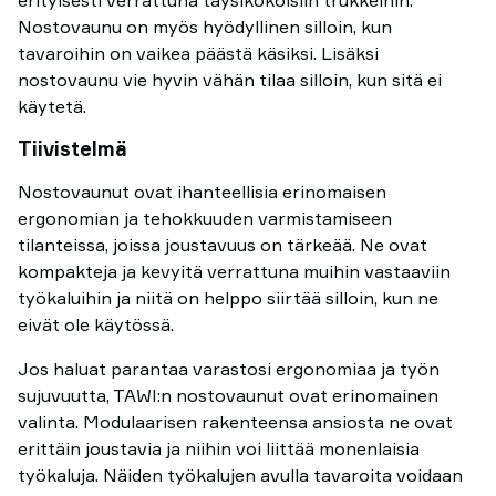
erityisesti verrattuna täysikokoisiin trukkeihin.
Nostovaunu on myös hyödyllinen silloin, kun
tavaroihin on vaikea päästä käsiksi. Lisäksi
nostovaunu vie hyvin vähän tilaa silloin, kun sitä ei
käytetä.
Tiivistelmä
Nostovaunut ovat ihanteellisia erinomaisen
ergonomian ja tehokkuuden varmistamiseen
tilanteissa, joissa joustavuus on tärkeää. Ne ovat
kompakteja ja kevyitä verrattuna muihin vastaaviin
työkaluihin ja niitä on helppo siirtää silloin, kun ne
eivät ole käytössä.
Jos haluat parantaa varastosi ergonomiaa ja työn
sujuvuutta, TAWI:n nostovaunut ovat erinomainen
valinta. Modulaarisen rakenteensa ansiosta ne ovat
erittäin joustavia ja niihin voi liittää monenlaisia
työkaluja. Näiden työkalujen avulla tavaroita voidaan