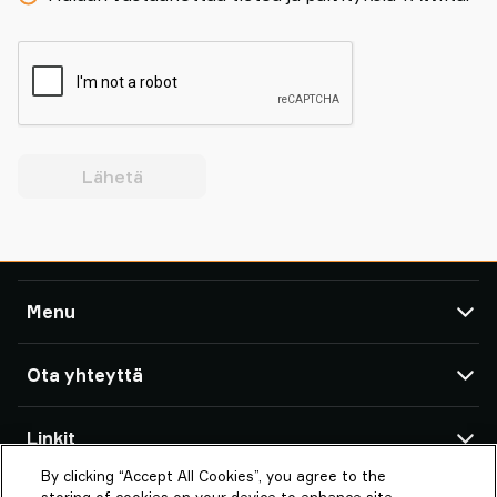
Lähetä
Menu
TAWI
Ota yhteyttä
Tuotteet
Huolto ja tuki
TAWI-toimistot ja yhteistyökumppanit
Linkit
Suositukset
By clicking “Accept All Cookies”, you agree to the
Tietoja Piab Groupista
Meistä
PIAB Lifting Automation Finland Oy