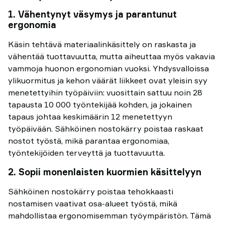
1. Vähentynyt väsymys ja parantunut
ergonomia
Käsin tehtävä materiaalinkäsittely on raskasta ja
vähentää tuottavuutta, mutta aiheuttaa myös vakavia
vammoja huonon ergonomian vuoksi. Yhdysvalloissa
ylikuormitus ja kehon väärät liikkeet ovat yleisin syy
menetettyihin työpäiviin: vuosittain sattuu noin 28
tapausta 10 000 työntekijää kohden, ja jokainen
tapaus johtaa keskimäärin 12 menetettyyn
työpäivään. Sähköinen nostokärry poistaa raskaat
nostot työstä, mikä parantaa ergonomiaa,
työntekijöiden terveyttä ja tuottavuutta.
2. Sopii monenlaisten kuormien käsittelyyn
Sähköinen nostokärry poistaa tehokkaasti
nostamisen vaativat osa-alueet työstä, mikä
mahdollistaa ergonomisemman työympäristön. Tämä