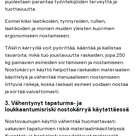
puolestaan parantaa työntekijöiden terveyttä ja
tuottavuutta.
Esimerkiksi laatikoiden, tynnyreiden, rullien,
laatikoiden ja monien muiden yleisten kuormien
ergonomiseen nostamiseen.
TAWI:n kärryillä voit pyörittää, kääntää ja kallistaa
tavaroita, mikä tuo joustavuutta raskaiden, jopa 250
kg painavien esineiden siirtämiseen ja nostamiseen.
Nostokärryn käyttö helpottaa raskaiden materiaalien
käsittelyä ja vähentää manuaaliseen nostamiseen
liittyviä riskejä, koska raskaat esineet voidaan nostaa
ja siirtää vaivattomasti.
3. Vähentynyt tapaturma- ja
loukkaantumisriski nostokärryä käytettäessä
Nostovaunujen käyttö vähentää huomattavasti
vakavien tapaturmien riskiä materiaalinkäsittelyssä.
Kurottelu ja hankalasti saavutettavat materiaalit