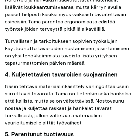
lisäävät loukkaantumisvaaraa, mutta kärryn avulla
pääset helposti käsiksi myös vaikeasti tavoitettaviin
esineisiin. Tämä parantaa ergonomiaa ja edistää
työntekijöiden terveyttä pitkällä aikavälillä.
Turvallisten ja tarkoitukseen sopivien työkalujen
käyttöönotto tavaroiden nostamiseen ja siirtämiseen
on yksi tehokkaimmista tavoista lisätä yrityksen
tapaturmattomien päivien määrää.
4. Kuljetettavien tavaroiden suojaaminen
Käsin tehtävä materiaalinkäsittely vahingoittaa usein
siirrettäviä tavaroita. Tämä on tietenkin sekä hankalaa
että kallista, mutta se on vältettävissä. Nostovaunu
nostaa ja kuljettaa raskaat ja hankalat tavarat
turvallisesti, jolloin vältetään materiaalien
vaurioitumiselle alttiit työvaiheet.
5. Parantunut tuottavuus