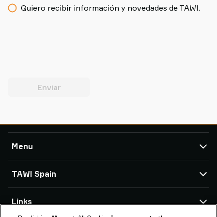
Quiero recibir información y novedades de TAWI.
Enviar
Menu
TAWI
TAWI Spain
Soluciones
Servicio Técnico
Oficinas de TAWI
Links
Casos de éxito