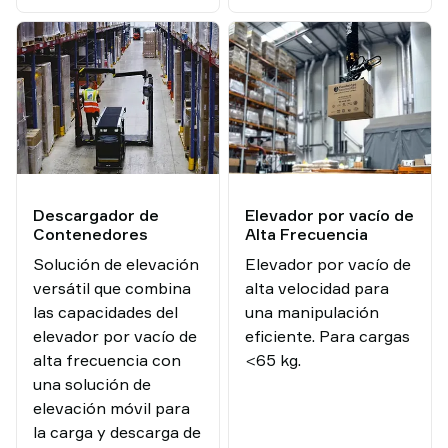
Multifuncional
de
cargas
recogeped
para
tareas
de
picking
Descargador de
Elevador por vacío de
Contenedores
Alta Frecuencia
Solución de elevación
Elevador por vacío de
versátil que combina
alta velocidad para
las capacidades del
una manipulación
elevador por vacío de
eficiente. Para cargas
alta frecuencia con
<65 kg.
una solución de
elevación móvil para
la carga y descarga de