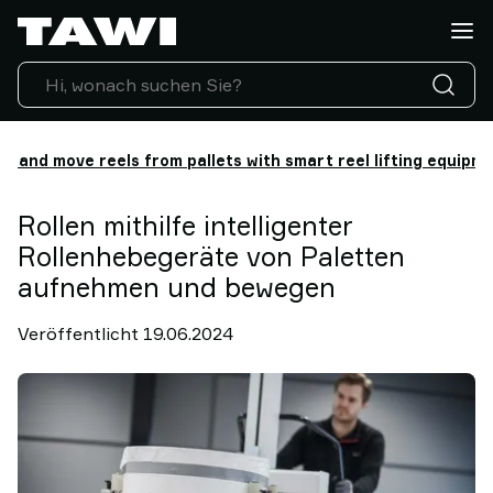
Was
wollen
Sie
heben?
Hebehilfen
Branchen
ck and move reels from pallets with smart reel lifting equipm
Service
&
Rollen mithilfe intelligenter
Support
Rollenhebegeräte von Paletten
Referenzen
aufnehmen und bewegen
Blog
sichere
Veröffentlicht 19.06.2024
Hebelösungen
Kontakt
Warum
TAWI