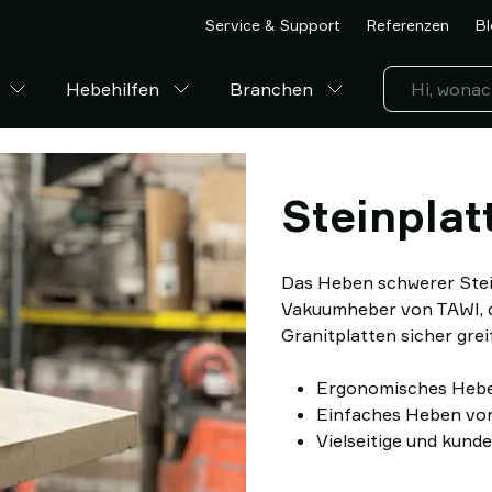
Service & Support
Referenzen
Bl
Hebehilfen
Branchen
Steinplat
Das Heben schwerer Stei
Vakuumheber von TAWI, d
Granitplatten sicher greif
Ergonomisches Heben
Einfaches Heben vo
Vielseitige und kund