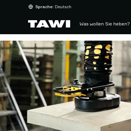
Was
Sprache:
Deutsch
wollen
Sie
Was wollen Sie heben?
heben?
Hebehilfen
Branchen
Service
&
Support
Referenzen
Blog
sichere
Hebelösungen
Kontakt
Warum
TAWI