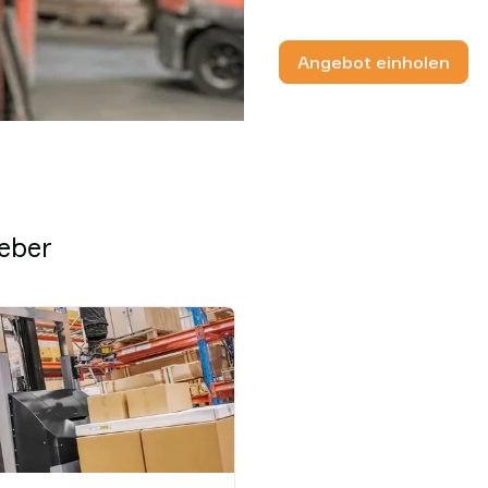
Angebot einholen
heber