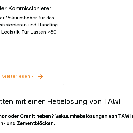
ler Kommissionierer
er Vakuumheber für das
ssionieren und Handling
r Logistik. Für Lasten <80
Mobiler
Weiterlesen
-
Kommissionierer
atten mit einer Hebelösung von TAWI
rmor oder Granit heben? Vakuumhebelösungen von TAWI
ein- und Zementblöcken.