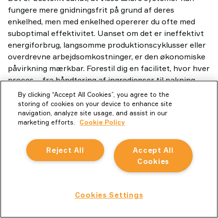
fungere mere gnidningsfrit på grund af deres
enkelhed, men med enkelhed opererer du ofte med
suboptimal effektivitet. Uanset om det er ineffektivt
energiforbrug, langsomme produktionscyklusser eller
overdrevne arbejdsomkostninger, er den økonomiske
påvirkning mærkbar. Forestil dig en facilitet, hvor hver
proces – fra håndtering af ingredienser til pakning –
halter bagefter industriens standarder.
By clicking “Accept All Cookies”, you agree to the
storing of cookies on your device to enhance site
“Sådan gør vi det bare.”
navigation, analyze site usage, and assist in our
Ligesom med teknologi er ældre processer
marketing efforts.
Cookie Policy
sandsynligvis også i behov for en gennemgang.
Marginale forbedringer i en så hurtig branche kan
Reject All
Accept All
ofte gøre hele forskellen mellem succes og fiasko. At
Cookies
genoverveje din “hvis det ikke er i stykker, så lad være
med at fikse det” tilgang kan hjælpe dig med at finde
disse marginale forbedringer.
Cookies Settings
Support
Mistede markedsmuligheder