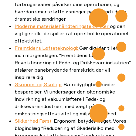
forbrugervaner påvirker dine operationer, og
hvordan smarte løfteløsninger passer ind i disse
dramatiske ændringer.
Moderne materialehåndteringsteknikker
og den
vigtige rolle, de spiller i at opretholde operationel
effektivitet.
Fremtidens Løfteteknologi:
Gør dig klar til et kig
ind i morgendagen. “Fremtidens Løft:
Revolutionering af Føde- og Drikkevareindustrien”
afslører banebrydende fremskridt, der vil
inspirere dig
Økonomi og Økologi:
Bæredygtighed møder
besparelser. Vi undersøger den økonomiske
indvirkning af vakuumløftere i Føde- og
drikkevareindustrien, med vægt på
omkostningseffektivitet og miljøbevidsthed.
Sikkerhed Først:
Ergonomi betyder noget. Vores
blogindlæg “Reducering af Skaderisiko med
Ergonomiske Løfteløsninger” understreger,