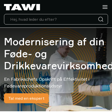
Hvad
skal
du
løfte?
Løfteudstyr
Industrier
Modernisering af din
Service
&
Føde- og
Support
Kundecases
Drikkevarevirksomhe
Lifting
Insights
En Fabrikschefs Opskrift på Effektivitet i
Kontakt
os
Fødevareproduktionsudstyr
Hvorfor
vælge
Tal med en ekspert
TAWI