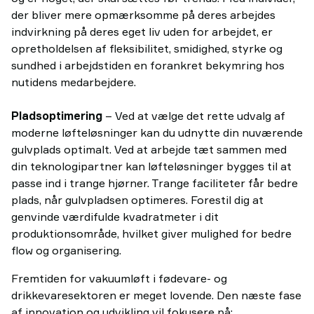
der bliver mere opmærksomme på deres arbejdes
indvirkning på deres eget liv uden for arbejdet, er
opretholdelsen af fleksibilitet, smidighed, styrke og
sundhed i arbejdstiden en forankret bekymring hos
nutidens medarbejdere.
Pladsoptimering
– Ved at vælge det rette udvalg af
moderne løfteløsninger kan du udnytte din nuværende
gulvplads optimalt. Ved at arbejde tæt sammen med
din teknologipartner kan løfteløsninger bygges til at
passe ind i trange hjørner. Trange faciliteter får bedre
plads, når gulvpladsen optimeres. Forestil dig at
genvinde værdifulde kvadratmeter i dit
produktionsområde, hvilket giver mulighed for bedre
flow og organisering.
Fremtiden for vakuumløft i fødevare- og
drikkevaresektoren er meget lovende. Den næste fase
af innovation og udvikling vil fokusere på: