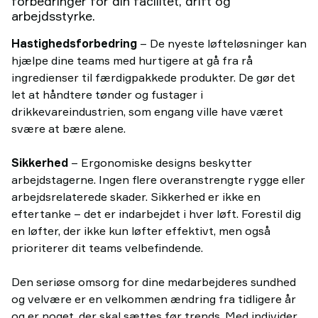
forbedringer for din facilitet, drift og
arbejdsstyrke.
Hastighedsforbedring
– De nyeste løfteløsninger kan
hjælpe dine teams med hurtigere at gå fra rå
ingredienser til færdigpakkede produkter. De gør det
let at håndtere tønder og fustager i
drikkevareindustrien, som engang ville have været
svære at bære alene.
Sikkerhed
– Ergonomiske designs beskytter
arbejdstagerne. Ingen flere overanstrengte rygge eller
arbejdsrelaterede skader. Sikkerhed er ikke en
eftertanke – det er indarbejdet i hver løft. Forestil dig
en løfter, der ikke kun løfter effektivt, men også
prioriterer dit teams velbefindende.
Den seriøse omsorg for dine medarbejderes sundhed
og velvære er en velkommen ændring fra tidligere år
og er noget, der skal sættes før trends. Med individer,