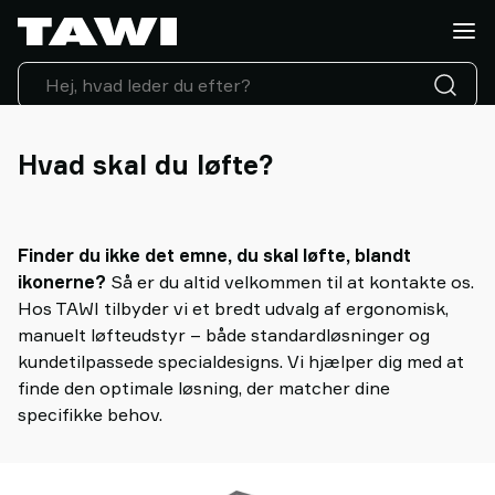
Hvad
skal
du
løfte?
Løfteudstyr
Industrier
Hvad skal du løfte?
Service
&
Support
Finder du ikke det emne, du skal løfte, blandt
Kundecases
ikonerne?
Så er du altid velkommen til at kontakte os.
Lifting
Hos TAWI tilbyder vi et bredt udvalg af ergonomisk,
Insights
manuelt løfteudstyr – både standardløsninger og
Kontakt
kundetilpassede specialdesigns. Vi hjælper dig med at
os
finde den optimale løsning, der matcher dine
Hvorfor
specifikke behov.
vælge
TAWI