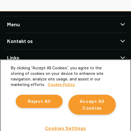
Menu
TAWI
Kontakt os
Produkter
Service og Support
TAWI Afdelinger & Partnere
Links
Kundecases
By clicking “Accept All Cookies”, you agree to the
OM Piab Group
OM TAWI
TAWI Danmark A/S
storing of cookies on your device to enhance site
Bakketoften 2
TAWI – Part of Piab Group
Vaculex er TAWI
navigation, analyze site usage, and assist in our
8541 Skødstrup
marketing efforts.
Cookie Policy
Karriere
Bæredygtighed hos TAWI
Denmark
Vilkår og betingelser
Ordbog over vakuumløft
Reject All
Accept All
la.dk.mail@piab.com
Cookiepolitik
+45 86 17 22 66
Cookies
Dansk
Privatlivspolitik
CVR nr.: 15369795
Indrapportering af uacceptabel adfærd
Privatlivspolitik
Cookies Settings