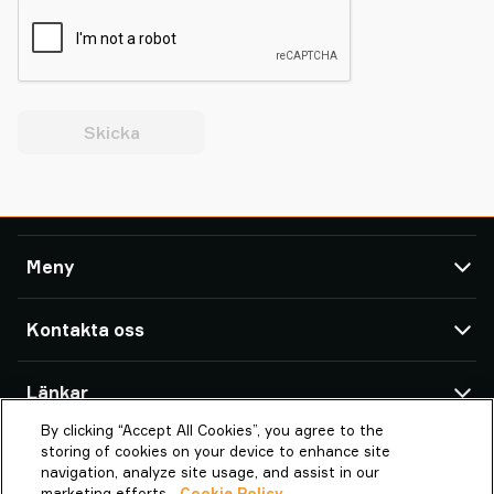
Skicka
Meny
TAWI
Kontakta oss
Lyfthjälpmedel
Service & Support
TAWI AB - HQ
Länkar
Kundcase
Box 102 05 SE-434 23
By clicking “Accept All Cookies”, you agree to the
Om Piab Group
Transportgatan 1
Om TAWI
storing of cookies on your device to enhance site
434 37 Kungsbacka
TAWI – en del av Piab-gruppen
Vaculex är TAWI
navigation, analyze site usage, and assist in our
Sweden
marketing efforts.
Cookie Policy