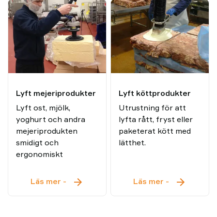
Lyft mejeriprodukter
Lyft köttprodukter
Lyft ost, mjölk,
Utrustning för att
yoghurt och andra
lyfta rått, fryst eller
mejeriprodukten
paketerat kött med
smidigt och
lätthet.
ergonomiskt
Lyft
Lyft
Läs mer
-
Läs mer
-
mejeriprodukter
köttprodukt