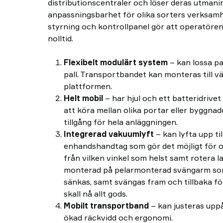
distributionscentraler och löser deras utmani
anpassningsbarhet för olika sorters verksam
styrning och kontrollpanel gör att operatören
nolltid.
Flexibelt modulärt system
– kan lossa pa
pall. Transportbandet kan monteras till vän
plattformen.
Helt mobil
– har hjul och ett batteridrive
att köra mellan olika portar eller byggnader
tillgång för hela anläggningen.
Integrerad vakuumlyft
– kan lyfta upp til
enhandshandtag som gör det möjligt för o
från vilken vinkel som helst samt rotera l
monterad på pelarmonterad svängarm so
sänkas, samt svängas fram och tillbaka fö
skall nå allt gods.
Mobilt transportband
– kan justeras uppå
ökad räckvidd och ergonomi.