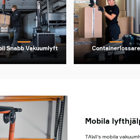
il Snabb Vakuumlyft
Containerlossar
Mobila lyfthjä
TAWI’s mobila vakuumly