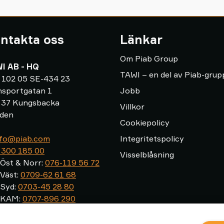
ntakta oss
Länkar
Om Piab Group
I AB - HQ
TAWI – en del av Piab-gru
 102 05 SE-434 23
nsportgatan 1
Jobb
 37 Kungsbacka
Villkor
den
Cookiepolicy
info@piab.com
Integritetspolicy
 300 185 00
Visselblåsning
 Öst & Norr:
076-119 56 72
 Väst:
0709-62 61 68
​​Syd:
0703-45 28 80
j KAM:
0707-896 290
ice & Installation:
0300
09