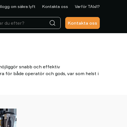
Blogg om säkra lyft
Kontakta oss
Varför TAWI?
Kontakta oss
öjliggör snabb och effektiv
a för både operatör och gods, var som helst i