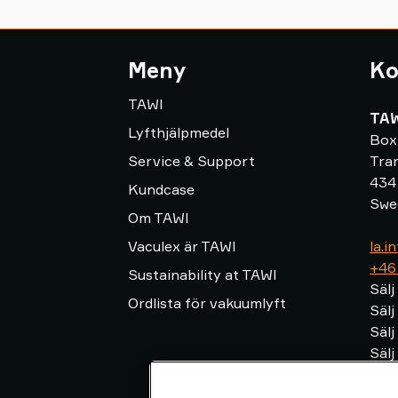
Meny
Ko
TAWI
TAW
Lyfthjälpmedel
Box
Service & Support
Tra
434
Kundcase
Swe
Om TAWI
Vaculex är TAWI
la.
+46
Sustainability at TAWI
Sälj
Ordlista för vakuumlyft
Sälj
Sälj 
Säl
Serv
556