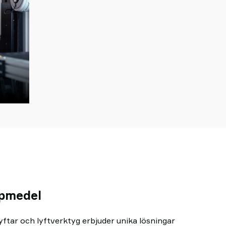
e
lpmedel
ftar och lyftverktyg erbjuder unika lösningar