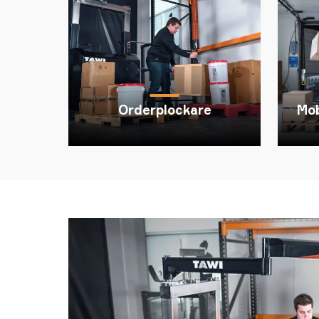
Orderplockare
Mob