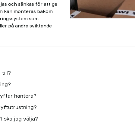
jas och sänkas för att ge
som kan monteras bakom
seringssystem som
ller på andra sviktande
till?
ning?
lyftar hantera?
lyftutrustning?
I ska jag välja?