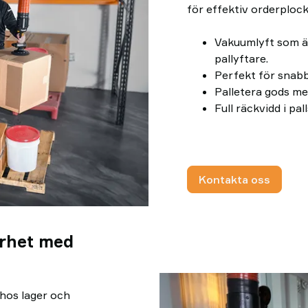
för effektiv orderploc
Vakuumlyft som är
pallyftare.
Perfekt för snabb
Palletera gods me
Full räckvidd i pa
Kontakta oss
rhet med
 hos lager och