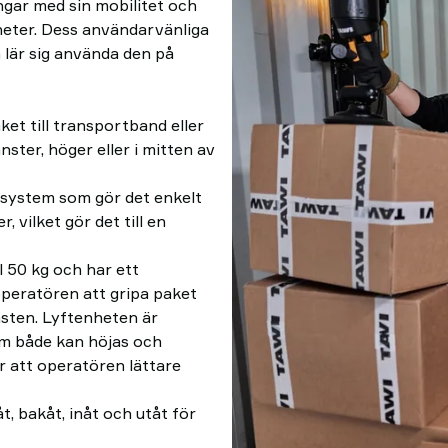
ngar med sin mobilitet och
heter. Dess användarvänliga
 lär sig använda den på
ket till transportband eller
ster, höger eller i mitten av
t system som gör det enkelt
, vilket gör det till en
l 50 kg och har ett
peratören att gripa paket
asten. Lyftenheten är
m både kan höjas och
r att operatören lättare
t, bakåt, inåt och utåt för