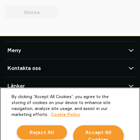
Skicka
Meny
TAWI
Kontakta oss
Lyfthjälpmedel
Service & Support
TAWI AB - HQ
Länkar
Kundcase
Box 102 05 SE-434 23
By clicking “Accept All Cookies”, you agree to the
Om Piab Group
Transportgatan 1
Om TAWI
storing of cookies on your device to enhance site
434 37 Kungsbacka
TAWI – en del av Piab-gruppen
Vaculex är TAWI
navigation, analyze site usage, and assist in our
Sweden
marketing efforts.
Cookie Policy
Jobb
Sustainability at TAWI
la.info@piab.com
Villkor
Ordlista för vakuumlyft
+46 300 185 00
Reject All
Accept All
Cookiepolicy
Sälj Öst & Norr:
076-119 56 72
Cookies