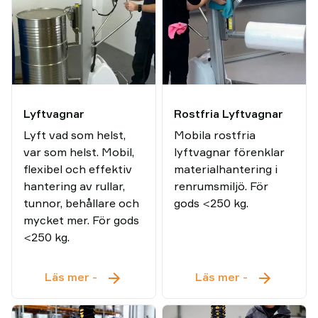
Lyftvagnar
Rostfria Lyftvagnar
Lyft vad som helst,
Mobila rostfria
var som helst. Mobil,
lyftvagnar förenklar
flexibel och effektiv
materialhantering i
hantering av rullar,
renrumsmiljö. För
tunnor, behållare och
gods <250 kg.
mycket mer. För gods
<250 kg.
Lyftvagnar
Rostfria
Läs mer
-
Läs mer
-
Lyftvagnar