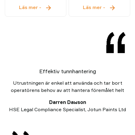
Multifunktionell
Snabb
Läs mer
-
Läs mer
-
Vakuumlyft
Vakuumlyft
Effektiv tunnhantering
Utrustningen är enkel att använda och tar bort
operatörens behov av att hantera föremålet helt
Darren Dawson
HSE Legal Compliance Specialist, Jotun Paints Ltd