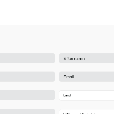
Efternamn
Email