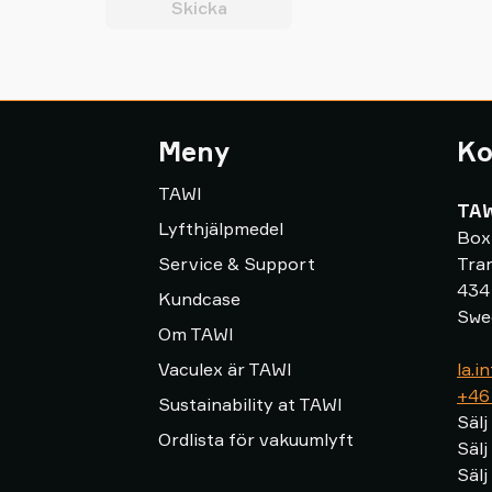
Skicka
Meny
Ko
TAWI
TAW
Lyfthjälpmedel
Box
Service & Support
Tra
434
Kundcase
Swe
Om TAWI
Vaculex är TAWI
la.
+46
Sustainability at TAWI
Sälj
Ordlista för vakuumlyft
Sälj
Sälj 