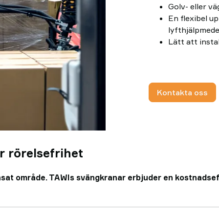
Golv- eller v
En flexibel u
lyfthjälpmede
Lätt att insta
Kontakta oss
r rörelsefrihet
ränsat område. TAWIs svängkranar erbjuder en kostnadsef