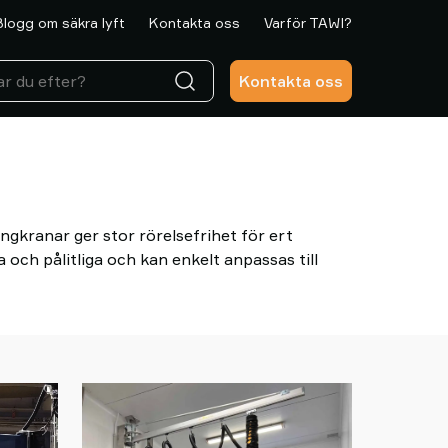
Blogg om säkra lyft
Kontakta oss
Varför TAWI?
Kontakta oss
kranar ger stor rörelsefrihet för ert
och pålitliga och kan enkelt anpassas till