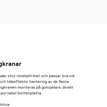
gkranar
der stor rörelsefrihet och passar bra vid
ch tidseffektiv hantering av de flesta
ngkranen monteras på golvpelare, direkt
n portabel bottenplatta.
ktiva