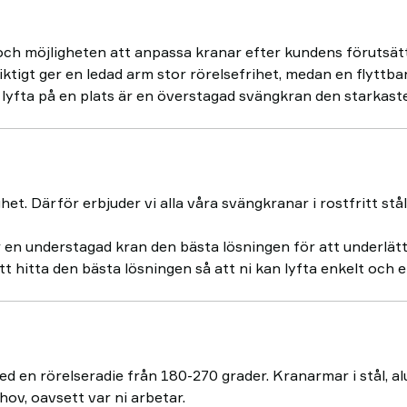
h möjligheten att anpassa kranar efter kundens förutsättn
iktigt ger en ledad arm stor rörelsefrihet, medan en flyttba
lyfta på en plats är en överstagad svängkran den starkaste
het. Därför erbjuder vi alla våra svängkranar i rostfritt stå
r en understagad kran den bästa lösningen för att underlät
 att hitta den bästa lösningen så att ni kan lyfta enkelt och e
d en rörelseradie från 180-270 grader. Kranarmar i stål, al
hov, oavsett var ni arbetar.