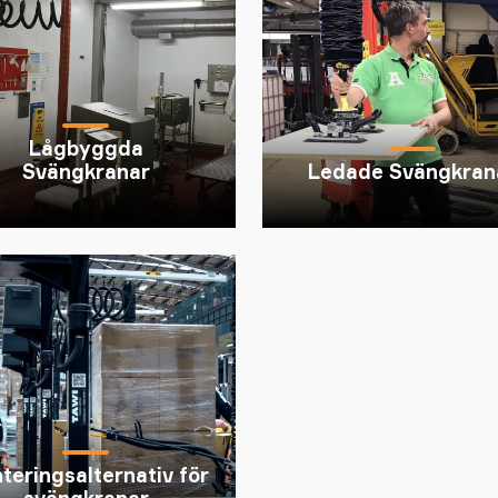
Lågbyggda
Svängkranar
Ledade Svängkran
teringsalternativ för