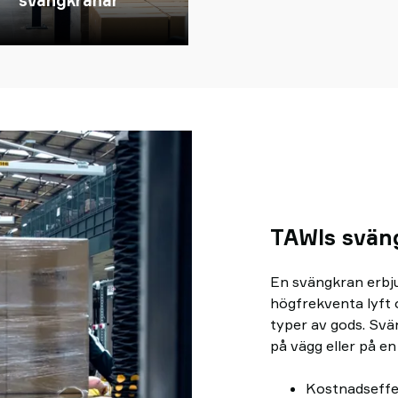
svängkranar
TAWIs svän
En svängkran erbju
högfrekventa lyft o
typer av gods. Svä
på vägg eller på e
Kostnadseffe