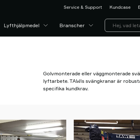
Service & Support
Kundcase
Lyfthjälpmedel
Branscher
Golvmonterade eller väggmonterade sväng
lyftarbete. TAWIs svängkranar är robusta 
specifika kundkrav.