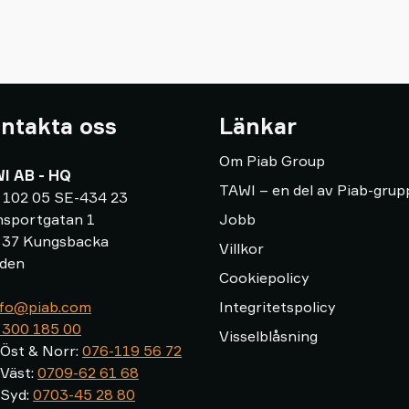
ntakta oss
Länkar
Om Piab Group
I AB - HQ
TAWI – en del av Piab-gru
 102 05 SE-434 23
nsportgatan 1
Jobb
 37 Kungsbacka
Villkor
den
Cookiepolicy
info@piab.com
Integritetspolicy
 300 185 00
Visselblåsning
 Öst & Norr:
076-119 56 72
 Väst:
0709-62 61 68
​​Syd:
0703-45 28 80