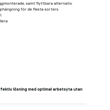
äggmonterade, samt flyttbara alternativ
pphängning för de flesta sorters
l
llera
fektiv lösning med optimal arbetsyta utan