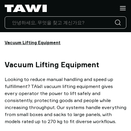
What
do
you
want
to
lift?
Vacuum Lifting Equipment
Products
Industries
Vacuum Lifting Equipment
Service
&
Support
Looking to reduce manual handling and speed up
Case
fulfillment? TAWI vacuum lifting equipment gives
Studies
every operator the power to lift safely and
Lifting
consistently, protecting goods and people while
Insights
increasing throughput. Our systems handle everything
Contact
from small boxes and sacks to large panels, with
Us
models rated up to 270 kg to fit diverse workflows.
Why